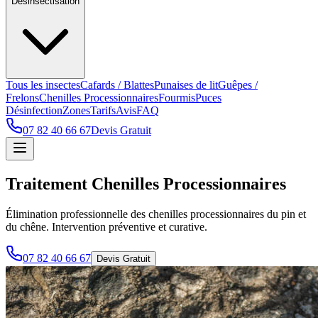
Désinsectisation
Tous les insectes
Cafards / Blattes
Punaises de lit
Guêpes /
Frelons
Chenilles Processionnaires
Fourmis
Puces
Désinfection
Zones
Tarifs
Avis
FAQ
07 82 40 66 67
Devis Gratuit
Traitement Chenilles Processionnaires
Élimination professionnelle des chenilles processionnaires du pin et
du chêne. Intervention préventive et curative.
07 82 40 66 67
Devis Gratuit